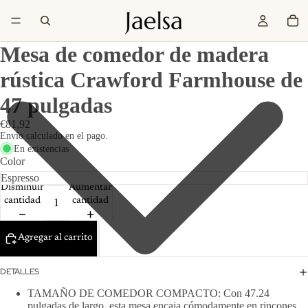
Mesa de comedor de madera
rústica Crawford Farmhouse de
47 pulgadas
€81,92
Envío calculado en el pago.
En existencias
Color
Disminuir
Aumentar
cantidad
cantidad
Agregar al carrito
DETALLES
TAMAÑO DE COMEDOR COMPACTO: Con 47.24
pulgadas de largo, esta mesa encaja cómodamente en rincones