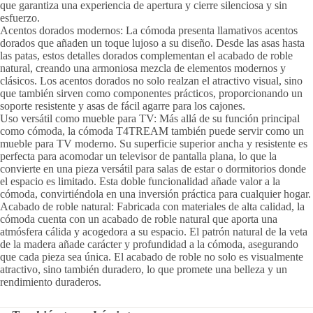
que garantiza una experiencia de apertura y cierre silenciosa y sin
esfuerzo.
Acentos dorados modernos: La cómoda presenta llamativos acentos
dorados que añaden un toque lujoso a su diseño. Desde las asas hasta
las patas, estos detalles dorados complementan el acabado de roble
natural, creando una armoniosa mezcla de elementos modernos y
clásicos. Los acentos dorados no solo realzan el atractivo visual, sino
que también sirven como componentes prácticos, proporcionando un
soporte resistente y asas de fácil agarre para los cajones.
Uso versátil como mueble para TV: Más allá de su función principal
como cómoda, la cómoda T4TREAM también puede servir como un
mueble para TV moderno. Su superficie superior ancha y resistente es
perfecta para acomodar un televisor de pantalla plana, lo que la
convierte en una pieza versátil para salas de estar o dormitorios donde
el espacio es limitado. Esta doble funcionalidad añade valor a la
cómoda, convirtiéndola en una inversión práctica para cualquier hogar.
Acabado de roble natural: Fabricada con materiales de alta calidad, la
cómoda cuenta con un acabado de roble natural que aporta una
atmósfera cálida y acogedora a su espacio. El patrón natural de la veta
de la madera añade carácter y profundidad a la cómoda, asegurando
que cada pieza sea única. El acabado de roble no solo es visualmente
atractivo, sino también duradero, lo que promete una belleza y un
rendimiento duraderos.