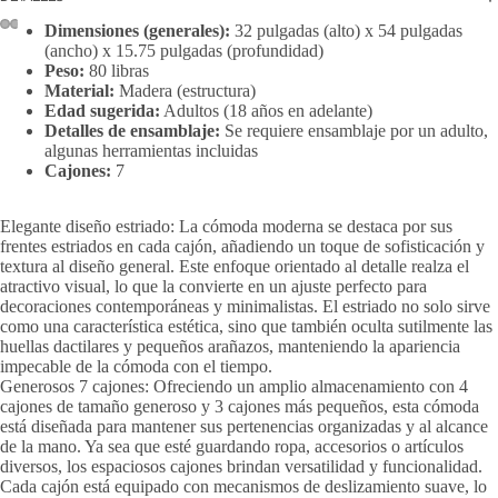
Dimensiones (generales):
32 pulgadas (alto) x 54 pulgadas
(ancho) x 15.75 pulgadas (profundidad)
Peso:
80 libras
Material:
Madera (estructura)
Edad sugerida:
Adultos (18 años en adelante)
Detalles de ensamblaje:
Se requiere ensamblaje por un adulto,
algunas herramientas incluidas
Cajones:
7
Elegante diseño estriado: La cómoda moderna se destaca por sus
frentes estriados en cada cajón, añadiendo un toque de sofisticación y
textura al diseño general. Este enfoque orientado al detalle realza el
atractivo visual, lo que la convierte en un ajuste perfecto para
decoraciones contemporáneas y minimalistas. El estriado no solo sirve
como una característica estética, sino que también oculta sutilmente las
huellas dactilares y pequeños arañazos, manteniendo la apariencia
impecable de la cómoda con el tiempo.
Generosos 7 cajones: Ofreciendo un amplio almacenamiento con 4
cajones de tamaño generoso y 3 cajones más pequeños, esta cómoda
está diseñada para mantener sus pertenencias organizadas y al alcance
de la mano. Ya sea que esté guardando ropa, accesorios o artículos
diversos, los espaciosos cajones brindan versatilidad y funcionalidad.
Cada cajón está equipado con mecanismos de deslizamiento suave, lo